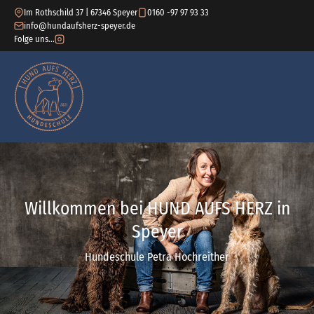
Im Rothschild 37 | 67346 Speyer
0160 -97 97 93 33
info@hundaufsherz-speyer.de
Folge uns...
Willkommen bei HUND AUFS HERZ in
Speyer
Hundeschule Petra Hochreither