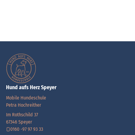
Hund aufs Herz Speyer
Mobile Hundeschule
Petra Hochreither
Im Rothschild 37
67346 Speyer
0160 -97 97 93 33